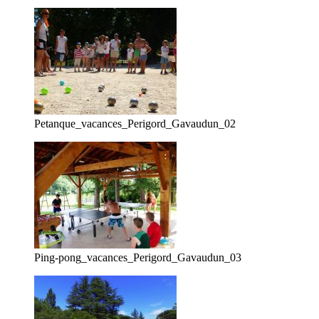
Petanque_vacances_Perigord_Gavaudun_02
Ping-pong_vacances_Perigord_Gavaudun_03