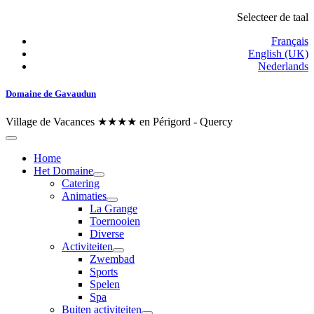
Selecteer de taal
Français
English (UK)
Nederlands
Domaine de Gavaudun
Village de Vacances ★★★★ en Périgord - Quercy
Home
Het Domaine
Catering
Animaties
La Grange
Toernooien
Diverse
Activiteiten
Zwembad
Sports
Spelen
Spa
Buiten activiteiten