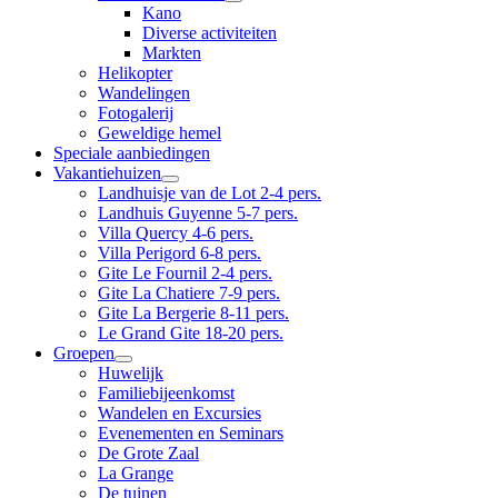
Kano
Diverse activiteiten
Markten
Helikopter
Wandelingen
Fotogalerij
Geweldige hemel
Speciale aanbiedingen
Vakantiehuizen
Landhuisje van de Lot 2-4 pers.
Landhuis Guyenne 5-7 pers.
Villa Quercy 4-6 pers.
Villa Perigord 6-8 pers.
Gite Le Fournil 2-4 pers.
Gite La Chatiere 7-9 pers.
Gite La Bergerie 8-11 pers.
Le Grand Gite 18-20 pers.
Groepen
Huwelijk
Familiebijeenkomst
Wandelen en Excursies
Evenementen en Seminars
De Grote Zaal
La Grange
De tuinen