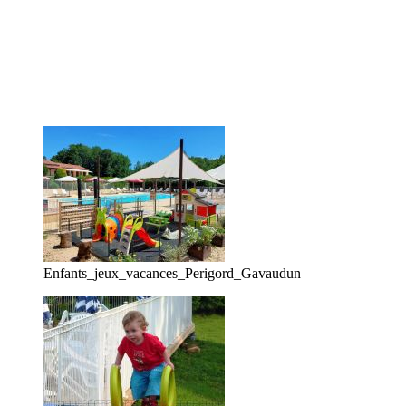
Enfants_jeux_vacances_Perigord_Gavaudun