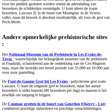
voor het publiek gesloten worden omdat de ademhaling van
bezoekers de schilderijen vernietigde. U kunt alleen de kopie
bezoeken, Lascaux II, in de buurt van Montignac in de Vezere-
vallei, maar dit bezoek is absoluut noodzakelijk, als voor de grot van
Pech-Merle.
Andere opmerkelijke prehistorische sites
:
Het
Nationaal Museum van de Prehistorie in Les Eyzies-de-
Tayac
: waarschijnlijk het belangrijkste museum van de prehistorie
in Frankrijk, scharnierend aan de ontdekking van de Cro-Magnon
man, maar die bestrijkt een breed periode van 35.000 tot 10.000 jaar
voor onze jaartelling.
De
Font-de-Gaume Grot bij Les Eyzies
: polychrome grot zoals
Lascaux. U kunt de originele grot te bezoeken, maar het aantal
bezoekers is strikt beperkt (80 bezoekers per dag) en daarom is het
moeilijk om toegang te krijgen.
De
Cougnac grotten in de buurt van Gourdon (Quercy - Lot)
:
combineert prachtige stalactieten en prachtige rotsschilderingen.