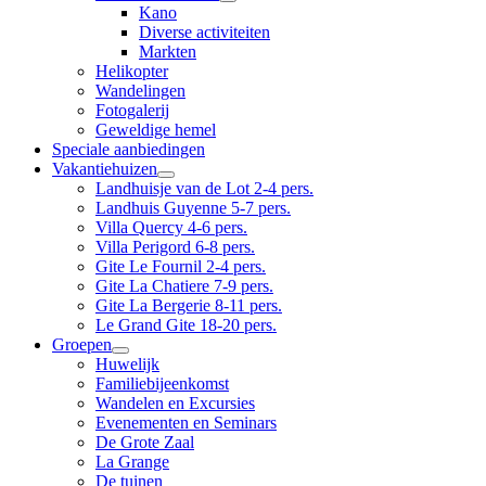
Kano
Diverse activiteiten
Markten
Helikopter
Wandelingen
Fotogalerij
Geweldige hemel
Speciale aanbiedingen
Vakantiehuizen
Landhuisje van de Lot 2-4 pers.
Landhuis Guyenne 5-7 pers.
Villa Quercy 4-6 pers.
Villa Perigord 6-8 pers.
Gite Le Fournil 2-4 pers.
Gite La Chatiere 7-9 pers.
Gite La Bergerie 8-11 pers.
Le Grand Gite 18-20 pers.
Groepen
Huwelijk
Familiebijeenkomst
Wandelen en Excursies
Evenementen en Seminars
De Grote Zaal
La Grange
De tuinen