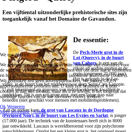
Een vijftiental uitzonderlijke prehistorische sites zijn
toegankelijk vanaf het Domaine de Gavaudun.
De essentie:
De
Pech-Merle grot in de
We use cookies
Lot (Quercy), in de buurt
van Cahors
, is een van de
We gebruiken cookies op onze website. Sommige zijn essentieel voor
rijkste en oudste grotten in de
de werking van de site en andere helpen ons om deze site te verbeteren
regio (ongeveer 25.000 jaar).
en het gebruikersgedrag te begrijpen (anonieme analytische cookies).
Het is gelegen in de Lot-
Wij gebruiken zelf geen advertentietrackers. We maken GEEN
vallei, in de buurt van het middeleeuwse dorp Saint-Cirq-Lapopie.
gepersonaliseerde profielen aan. U kunt zelf beslissen of u deze
U zult tekeningen en gravures van indrukwekkende kwaliteit te
cookies al dan niet toestaat, maar als u ze afwijst, is het mogelijk dat
ontdekken. Dit is een vrij grote grot, met een lange trap naar
sommige functies van de site niet meer correct werken.
beneden (niet geschikt voor mensen met mobiliteitsproblemen).
Ok
Weigeren
Aan de andere kant,
de grot van Lascaux in de Dordogne
Meer informatie
|
Afdruk
(Perigord Noir), in de buurt van Les Eyzies en Sarlat
, is jonger
(17.000 jaar). De techniek van de kunstenaars heeft zich in 8000
jaar ontwikkeld. Lascaux is wereldberoemd voor zijn polychrome
rotsschilderingen. Omdat het een kleine grot is, het origineel moest