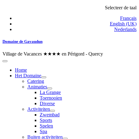
Selecteer de taal
Français
English (UK)
Nederlands
Domaine de Gavaudun
Village de Vacances ★★★★ en Périgord - Quercy
Home
Het Domaine
Catering
Animaties
La Grange
Toernooien
Diverse
Activiteiten
Zwembad
Sports
Spelen
Spa
Buiten activiteiten