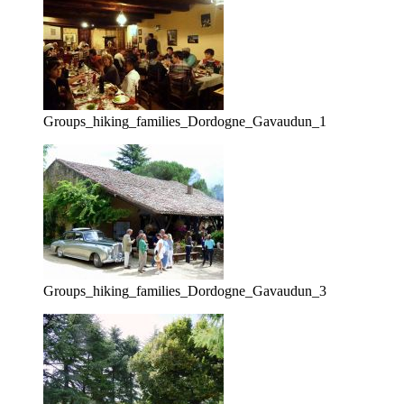
Groups_hiking_families_Dordogne_Gavaudun_1
Groups_hiking_families_Dordogne_Gavaudun_3