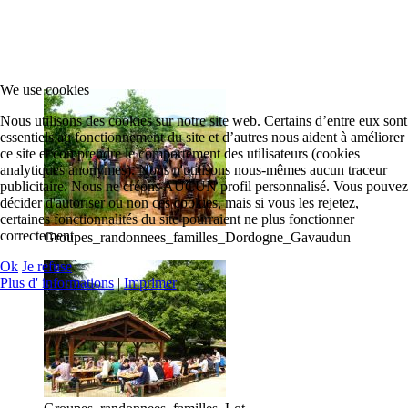
We use cookies
Nous utilisons des cookies sur notre site web. Certains d’entre eux sont
essentiels au fonctionnement du site et d’autres nous aident à améliorer
ce site et comprendre le comportement des utilisateurs (cookies
analytiques anonymes). Nous n'utilisons nous-mêmes aucun traceur
publicitaire. Nous ne créons AUCUN profil personnalisé. Vous pouvez
décider d'autoriser ou non ces cookies, mais si vous les rejetez,
certaines fonctionnalités du site pourraient ne plus fonctionner
correctement.
Groupes_randonnees_familles_Dordogne_Gavaudun
Ok
Je refuse
Plus d' informations
|
Imprimer