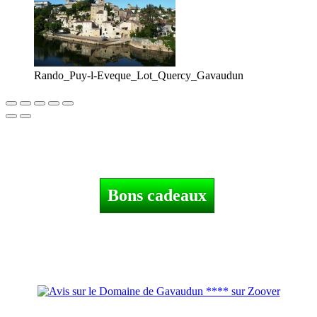
Rando_Puy-l-Eveque_Lot_Quercy_Gavaudun