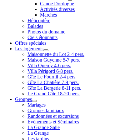
Canoe Dordogne
Activités diverses
Marchés
Hélicoptère
Balades
Photos du domaine
Ciels étonnants
Offres spéciales
Les logements
Maisonnette du Lot 2-4 pers.
Maison Guyenne 5-7 pers.
Villa Quercy 4-6 pers.
Villa Périgord 6-8 pers.
Gîte Le Fournil 2-4 pers.
Gîte La Chatière 7-9 pers.
Gîte La Bergerie 8-11 pers.
Le Grand Gîte 18-20 pers.
Groupes
Mariages
Groupes familiaux
Randonnées et excursions
Evénements et Séminaires
La Grande Salle
La Grange
Les jardins