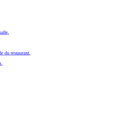
alle.
le du restaurant.
n.