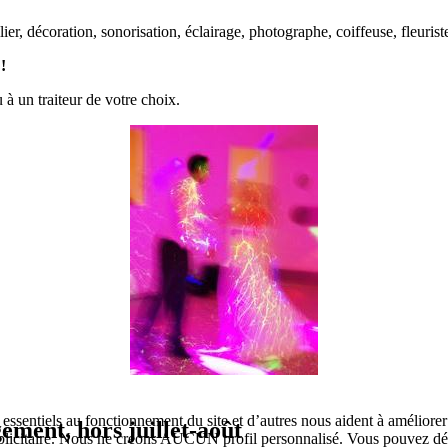
ier, décoration, sonorisation, éclairage, photographe, coiffeuse, fleuriste
!
 à un traiteur de votre choix.
 essentiels au fonctionnement du site et d’autres nous aident à améliore
ement, hors juillet-août
icitaire. Nous ne créons AUCUN profil personnalisé. Vous pouvez décide