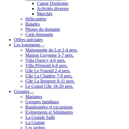
Canoe Dordogne
Activités diverses
Marchés
Hélicoptère
Balades
Photos du domaine
Ciels étonnants
Offres spéciales
Les logements
Maisonnette du Lot 2-4 pers.
Maison Guyenne 5-7 pers.
Villa Quercy 4-6 pers.
Villa Périgord 6-8 pers.
Gîte Le Fournil 2-4 pers.
Gîte La Chatière 7-9 pers.
Gîte La Bergerie 8-11 pers.
Le Grand Gîte 18-20 pers.
Groupes
Mariages
Groupes familiaux
Randonnées et excursions
Evénements et Séminaires
La Grande Salle
La Grange
Les jardins