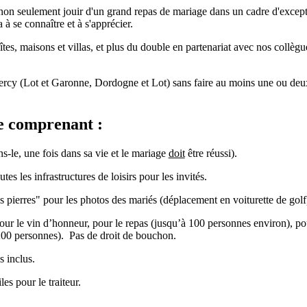
n seulement jouir d'un grand repas de mariage dans un cadre d'exceptio
à se connaître et à s'apprécier.
tes, maisons et villas, et plus du double en partenariat avec nos collè
y (Lot et Garonne, Dordogne et Lot) sans faire au moins une ou deux vi
e comprenant :
-le, une fois dans sa vie et le mariage
doit
être réussi).
es les infrastructures de loisirs pour les invités.
es pierres" pour les photos des mariés (déplacement en voiturette de golf
 pour le vin d’honneur, pour le repas (jusqu’à 100 personnes environ), p
à 200 personnes). Pas de droit de bouchon.
s inclus.
es pour le traiteur.