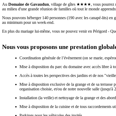
Au
Domaine de Gavaudun
, village de gîtes ★★★★, vous pourrez no
au milieu d'une grande réunion de familles où tout le monde apprendra 
Nous pouvons héberger 140 personnes (190 avec les canapé-lits) en gî
au minimum pour un week-end.
En plus du mariage lui-même, vous ne pouvez venir en Périgord - Querc
Nous vous proposons une prestation global
Coordination générale de l’événement (on se marie, espérons
Mise à disposition du parc du domaine avec accès libre à tout
Accès à toutes les perspectives des jardins et de nos "vieill
Mise à disposition exclusive de la grange et de sa terrasse
organisation choisie, et/ou de notre nouvelle salle (jusqu'
Installation (la veille) et nettoyage de la grange et des abord
Mise à disposition de la cuisine et de tous raccordements util
Parkings pour les véhicules des invités.