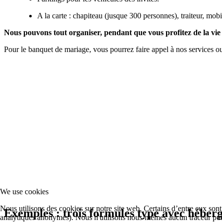
A la carte : chapiteau (jusque 300 personnes), traiteur, mobil
Nous pouvons tout organiser, pendant que vous profitez de la vie 
Pour le banquet de mariage, vous pourrez faire appel à nos services ou
We use cookies
Nous utilisons des cookies sur notre site web. Certains d’entre eux sont
Exemples : trois formules type avec héberg
analytiques anonymes). Nous n'utilisons nous-mêmes aucun traceur publ