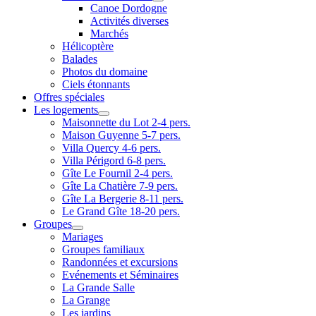
Canoe Dordogne
Activités diverses
Marchés
Hélicoptère
Balades
Photos du domaine
Ciels étonnants
Offres spéciales
Les logements
Maisonnette du Lot 2-4 pers.
Maison Guyenne 5-7 pers.
Villa Quercy 4-6 pers.
Villa Périgord 6-8 pers.
Gîte Le Fournil 2-4 pers.
Gîte La Chatière 7-9 pers.
Gîte La Bergerie 8-11 pers.
Le Grand Gîte 18-20 pers.
Groupes
Mariages
Groupes familiaux
Randonnées et excursions
Evénements et Séminaires
La Grande Salle
La Grange
Les jardins