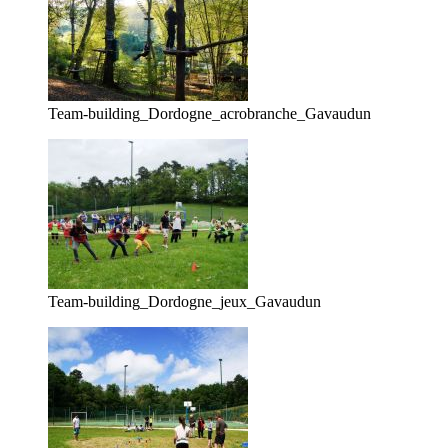
Team-building_Dordogne_acrobranche_Gavaudun
Team-building_Dordogne_jeux_Gavaudun