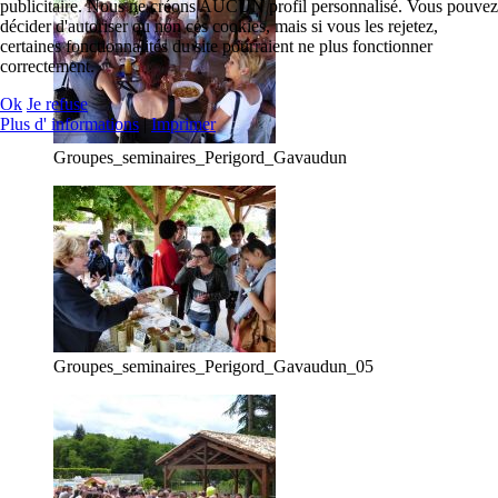
publicitaire. Nous ne créons AUCUN profil personnalisé. Vous pouvez
décider d'autoriser ou non ces cookies, mais si vous les rejetez,
certaines fonctionnalités du site pourraient ne plus fonctionner
correctement.
Ok
Je refuse
Plus d' informations
|
Imprimer
Groupes_seminaires_Perigord_Gavaudun
Groupes_seminaires_Perigord_Gavaudun_05