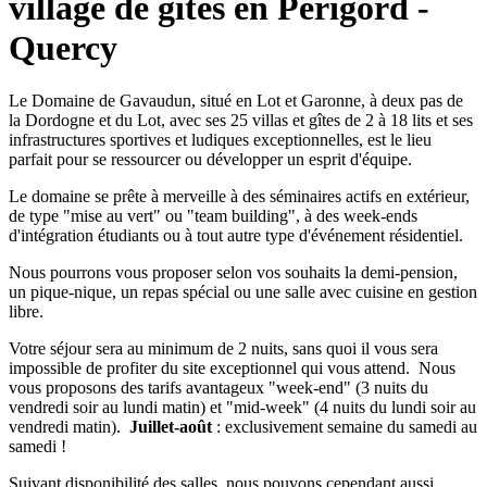
village de gîtes en Périgord -
Quercy
Le Domaine de Gavaudun, situé en Lot et Garonne, à deux pas de
la Dordogne et du Lot, avec ses 25 villas et gîtes de 2 à 18 lits et ses
infrastructures sportives et ludiques exceptionnelles, est le lieu
parfait pour se ressourcer ou développer un esprit d'équipe.
Le domaine se prête à merveille à des séminaires actifs en extérieur,
de type "mise au vert" ou "team building", à des week-ends
d'intégration étudiants ou à tout autre type d'événement résidentiel.
Nous pourrons vous proposer selon vos souhaits la demi-pension,
un pique-nique, un repas spécial ou une salle avec cuisine en gestion
libre.
Votre séjour sera au minimum de 2 nuits, sans quoi il vous sera
impossible de profiter du site exceptionnel qui vous attend. Nous
vous proposons des tarifs avantageux "week-end" (3 nuits du
vendredi soir au lundi matin) et "mid-week" (4 nuits du lundi soir au
vendredi matin).
Juillet-août
: exclusivement semaine du samedi au
samedi !
Suivant disponibilité des salles, nous pouvons cependant aussi