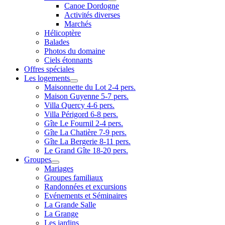
Canoe Dordogne
Activités diverses
Marchés
Hélicoptère
Balades
Photos du domaine
Ciels étonnants
Offres spéciales
Les logements
Maisonnette du Lot 2-4 pers.
Maison Guyenne 5-7 pers.
Villa Quercy 4-6 pers.
Villa Périgord 6-8 pers.
Gîte Le Fournil 2-4 pers.
Gîte La Chatière 7-9 pers.
Gîte La Bergerie 8-11 pers.
Le Grand Gîte 18-20 pers.
Groupes
Mariages
Groupes familiaux
Randonnées et excursions
Evénements et Séminaires
La Grande Salle
La Grange
Les jardins