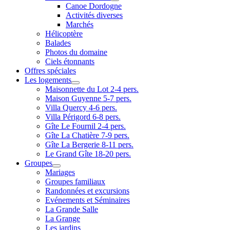
Canoe Dordogne
Activités diverses
Marchés
Hélicoptère
Balades
Photos du domaine
Ciels étonnants
Offres spéciales
Les logements
Maisonnette du Lot 2-4 pers.
Maison Guyenne 5-7 pers.
Villa Quercy 4-6 pers.
Villa Périgord 6-8 pers.
Gîte Le Fournil 2-4 pers.
Gîte La Chatière 7-9 pers.
Gîte La Bergerie 8-11 pers.
Le Grand Gîte 18-20 pers.
Groupes
Mariages
Groupes familiaux
Randonnées et excursions
Evénements et Séminaires
La Grande Salle
La Grange
Les jardins