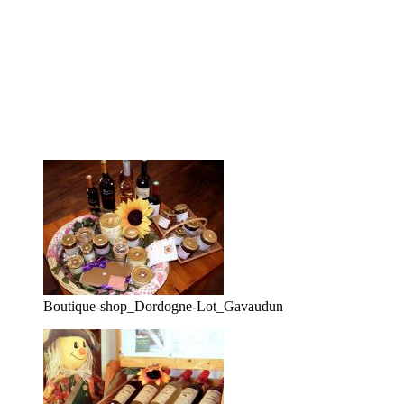
Boutique-shop_Dordogne-Lot_Gavaudun