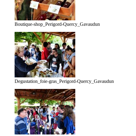
Boutique-shop_Perigord-Quercy_Gavaudun
Degustation_foie-gras_Perigord-Quercy_Gavaudun