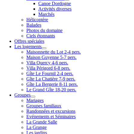
Canoe Dordogne
Activités diverses
Marchés
Hélicoptère
Balades
Photos du domaine
Ciels étonnants
Offres spéciales
Les logements
Maisonnette du Lot 2-4 pers.
Maison Guyenne 5-7 pers.
Villa Quercy 4-6 pers.
Villa Périgord 6-8 pers.
Gîte Le Fournil 2-4 pers.
Gîte La Chatière 7-9 pers.
Gîte La Bergerie 8-11 pers.
Le Grand Gîte 18-20 pers.
Groupes
Mariages
Groupes familiaux
Randonnées et excursions
Evénements et Séminaires
La Grande Salle
La Grange
Les jardins