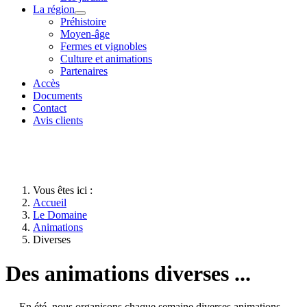
La région
Préhistoire
Moyen-âge
Fermes et vignobles
Culture et animations
Partenaires
Accès
Documents
Contact
Avis clients
Vous êtes ici :
Accueil
Le Domaine
Animations
Diverses
Des animations diverses ...
En été, nous organisons chaque semaine diverses animations