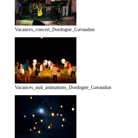
Vacances_concert_Dordogne_Gavaudun
Vacances_nuit_animations_Dordogne_Gavaudun