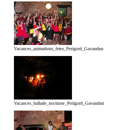
Vacances_animations_fetes_Perigord_Gavaudun
Vacances_ballade_nocturne_Perigord_Gavaudun