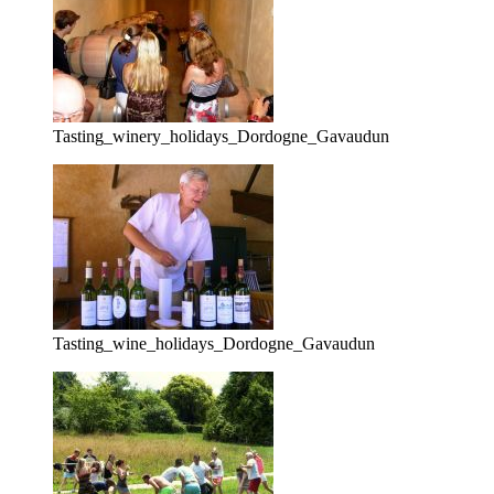
Tasting_winery_holidays_Dordogne_Gavaudun
Tasting_wine_holidays_Dordogne_Gavaudun