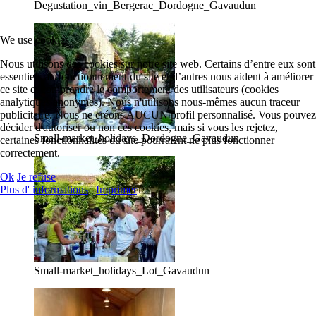
Degustation_vin_Bergerac_Dordogne_Gavaudun
We use cookies
Nous utilisons des cookies sur notre site web. Certains d’entre eux sont
essentiels au fonctionnement du site et d’autres nous aident à améliorer
ce site et comprendre le comportement des utilisateurs (cookies
analytiques anonymes). Nous n'utilisons nous-mêmes aucun traceur
publicitaire. Nous ne créons AUCUN profil personnalisé. Vous pouvez
décider d'autoriser ou non ces cookies, mais si vous les rejetez,
Small-market_holidays_Dordogne_Gavaudun
certaines fonctionnalités du site pourraient ne plus fonctionner
correctement.
Ok
Je refuse
Plus d' informations
|
Imprimer
Small-market_holidays_Lot_Gavaudun