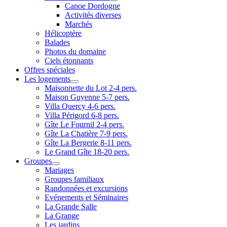
Canoe Dordogne
Activités diverses
Marchés
Hélicoptère
Balades
Photos du domaine
Ciels étonnants
Offres spéciales
Les logements
Maisonnette du Lot 2-4 pers.
Maison Guyenne 5-7 pers.
Villa Quercy 4-6 pers.
Villa Périgord 6-8 pers.
Gîte Le Fournil 2-4 pers.
Gîte La Chatière 7-9 pers.
Gîte La Bergerie 8-11 pers.
Le Grand Gîte 18-20 pers.
Groupes
Mariages
Groupes familiaux
Randonnées et excursions
Evénements et Séminaires
La Grande Salle
La Grange
Les jardins