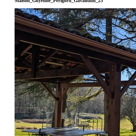
Maison_Guyenne_Perigord_Gavaudun_25