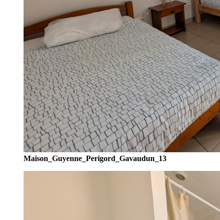
Maison_Guyenne_Perigord_Gavaudun_13