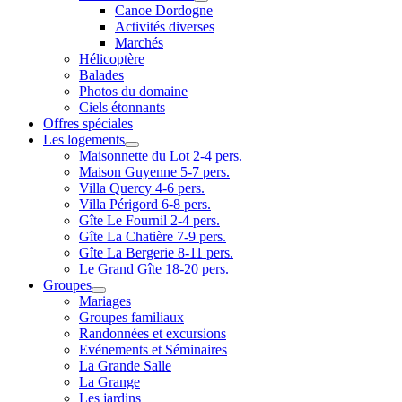
Canoe Dordogne
Activités diverses
Marchés
Hélicoptère
Balades
Photos du domaine
Ciels étonnants
Offres spéciales
Les logements
Maisonnette du Lot 2-4 pers.
Maison Guyenne 5-7 pers.
Villa Quercy 4-6 pers.
Villa Périgord 6-8 pers.
Gîte Le Fournil 2-4 pers.
Gîte La Chatière 7-9 pers.
Gîte La Bergerie 8-11 pers.
Le Grand Gîte 18-20 pers.
Groupes
Mariages
Groupes familiaux
Randonnées et excursions
Evénements et Séminaires
La Grande Salle
La Grange
Les jardins