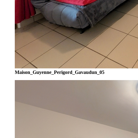
Maison_Guyenne_Perigord_Gavaudun_05