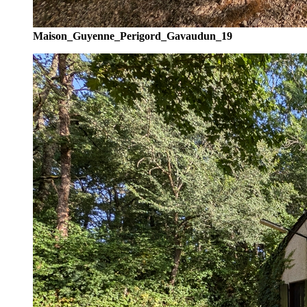
Maison_Guyenne_Perigord_Gavaudun_19