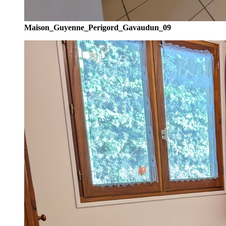
Maison_Guyenne_Perigord_Gavaudun_09