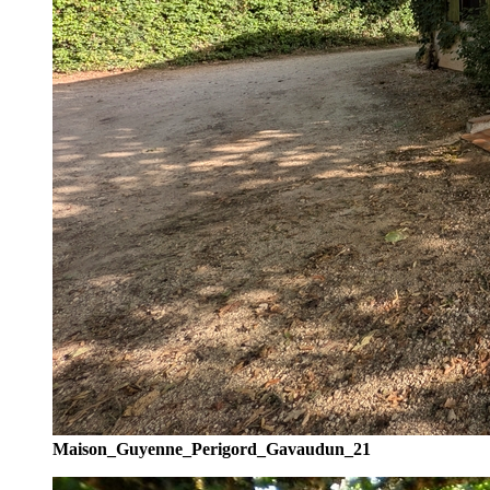
Maison_Guyenne_Perigord_Gavaudun_21