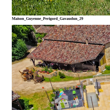
Maison_Guyenne_Perigord_Gavaudun_29